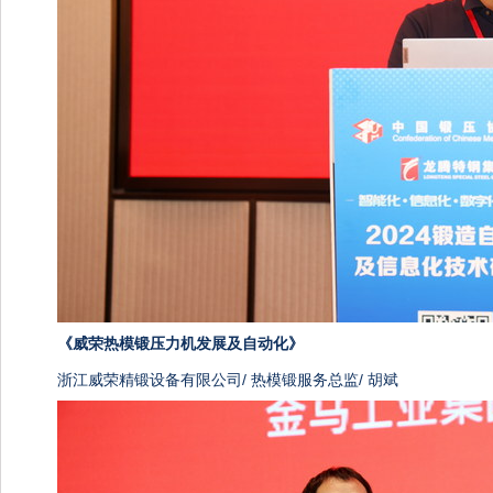
《
威荣热模锻压力机发展及自动化》
浙江威荣精锻设备有限公司/ 热模锻服务总监/ 胡斌