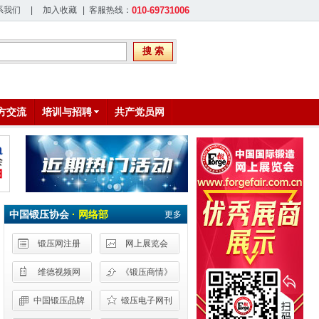
系我们
|
加入收藏
| 客服热线：
010-69731006
搜 索
方交流
培训与招聘
共产党员网
中国锻压协会
· 网络部
更多
锻压网注册
网上展览会
维德视频网
《锻压商情》
中国锻压品牌
锻压电子网刊