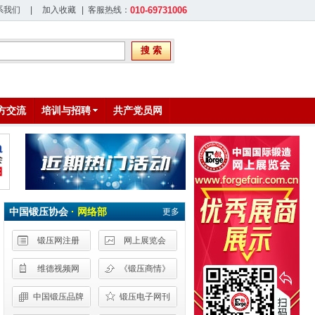
系我们
|
加入收藏
| 客服热线：
010-69731006
搜 索
方交流
培训与招聘
共产党员网
中国锻压协会
· 网络部
更多
锻压网注册
网上展览会
维德视频网
《锻压商情》
中国锻压品牌
锻压电子网刊