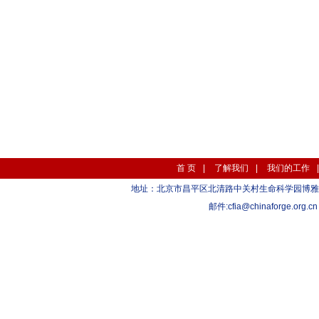
首 页
|
了解我们
|
我们的工作
地址：北京市昌平区北清路中关村生命科学园博雅C座10层 1
邮件:
cfia@chinaforge.org.cn