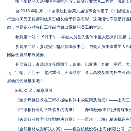
接下来是今天活动很重要的环节，钣金行业优秀工程师、班组长
自 2013 年以来，中国锻压协会第六届理事会制定了《中国锻
行业内优秀工程师和优秀班组长给予评选表彰。这项活动不仅是行业
励，也是企业对各自工作岗位做出贡献的员工的肯定。
参观第一站：19日下午，与会人员首先集体乘坐大巴来到百超
参观第二站：参观完百超品牌体验中心，与会人员集体乘坐大巴前往
国际金属成形展览会。
开展首日，参观观众接踵而至，蔚来、比亚迪、奔驰、宇通、大
飞、宝钢、西门子、北汽重卡、天津航空、各大高校及国内外专业观
展会的现场氛围吧！
20日会议，精彩继续
《激光焊接技术在工程机械结构件中的应用及前景》——上海三
《中厚板行业对下料装备的需求》——奔腾激光(浙江)股份有限
《钣金行业数字化转型解决方案》——百超（上海）精密机床有
《金属板材成形解决方案》——巍迩机械设备(上海)有限公司 