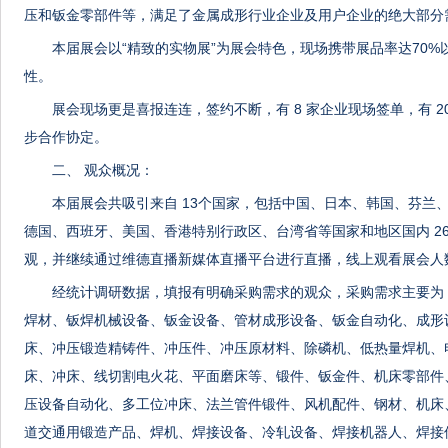
压和钣金零部件等，满足了金属成形行业企业及用户企业的绝大部分
本届展会以“精致的实物展”为展会特色，现场携带展品率达70
性。
展会现场更是喜报连连，签约不断，有 8 家企业现场签单，有 
步合作协定。
二、 观众概况：
本届展会共吸引来自 13个国家，包括中国、日本、韩国、芬兰
德国、西班牙、美国、香港特别行政区、台湾省等国家和地区国内 26 个
观，并继续通过维德直播新媒体直播平台进行直播，线上观看展会人数达 
经统计调研数据，填报有明确采购需求的观众，采购需求主要为
焊材、钣焊机械设备、钣金设备、管材成形设备、钣金自动化、成形
床、冲压锻造精铸件、冲压件、冲压原材料、除磷机、低热量焊机、
床、冲床、线切割电火花、平面磨床等、锻件、钣金件、机床零部件
压设备自动化、多工位冲床、法兰管件锻件、风机配件、钢材、机床
道交通用锻造产品、焊机、焊接设备、冷轧设备、焊接机器人、焊接