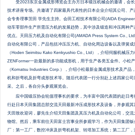
受2023东京金属成形博览会主办方日本锻压机械会的邀请，会
技术讲座专场。共邀请了四家最具代表性的日本企业介绍其公司、产
会专务理事茨田 学先生主持。会田工程技术有限公司(AIDA Engineer
动车零部件生产所需压力机的发展趋势，其中涉及锻造和冲压两种产
优点。天田压力机及自动化有限公司(AMADA Press System Co.
自动化有限公司，产品包括冲压压力机、自动化周边设备以及弹簧成
（Hoden Seimitsu Kako Kenkyushio Co., Ltd），介
ZENFormer一款最新的多功能成形机，用于生产各类五金件。小松
（Komatsu Industries Corp.），介绍小松最新金属成形技
机和折弯机及折弯成形技术等。随后代表团一行分别赴上述四家公司
采。之后，各自分头参观展览会。
应中国锻压协会轮值理事长的要求，为丰富中国代表团的赴日考
行赴日本天田集团总部交流天田最新冲压成形技术及设备，并参观其
天田致欢迎词，廖先生介绍天田集团及其压力机及自动化公司，交流
物馆。然后，乘车前往天田富士宫事业所参观学习，作为天田集团钣
厂：第一工厂，数控冲床及折弯机机架、转塔加工系统；第二工厂，