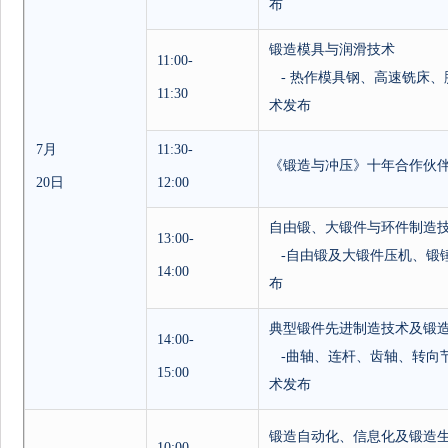
布
锻造模具与润滑技术
11:00-
-
热作模具钢、高速铣床、
11:30
术发布
7
月
11:30-
《锻造与冲压》十年合作伙
20
日
12:00
自由锻、大锻件与环件制造
13:00-
-
自由锻及大锻件压机、锻
14:00
布
典型锻件先进制造技术及锻
14:00-
-
曲轴、连杆、齿轴、转向
15:00
术发布
锻造自动化、信息化及锻造
10:00-