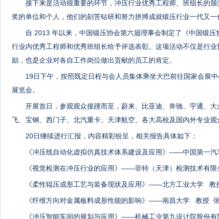
接下来是活动很重要的环节，冲压行业优秀工程师、班组长的颁
奖的单位和个人，他们的刻苦钻研和努力拼搏成就锻压行业一代又一
自 2013 年以来，中国锻压协会第六届理事会制定了《中国锻
行业内优秀工程师和优秀班组长给予评选表彰。这项活动不仅是行业
励，也是企业对各自工作岗位做出贡献的员工的肯定。
19日下午，按照既定日程与会人员集体乘坐大巴前往国家会展中心
展览会。
开展首日，参观观众接踵而至，蔚来、比亚迪、奔驰、宇通、大
飞、宝钢、西门子、北汽重卡、天津航空、各大高校及国内外专业观
20日继续进行汇报，内容精彩纷呈，相关报告具体如下：
《冲压线自动化虚拟仿真技术体系建设及应用》——中国第一汽
《视觉检测在冲压行业的应用》——菲特（天津）检测技术有限
《柔性辊压成形工艺与装备现状及应用》——北方工业大学 教
《纤维方向对金属板料成形性能的影响》——南昌大学 教授 
《冲压智能车间的规划与应用》——机械工业第九设计院股份有