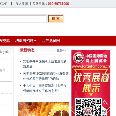
系我们
|
加入收藏
| 客服热线：
010-69731006
搜 索
方交流
培训与招聘
共产党员网
最新动态
更多>>
打印
实地探寻中国轴承工业发源地的
新发展！
各部门
关于召开“2026锻造自动化及数智
化技术应用研修班” 的通知
中共中央、国务院印发《关于加
强新时代社会工作的意见》